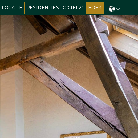
LOCATIE
RESIDENTIES
O’CIEL24
BOEK
N