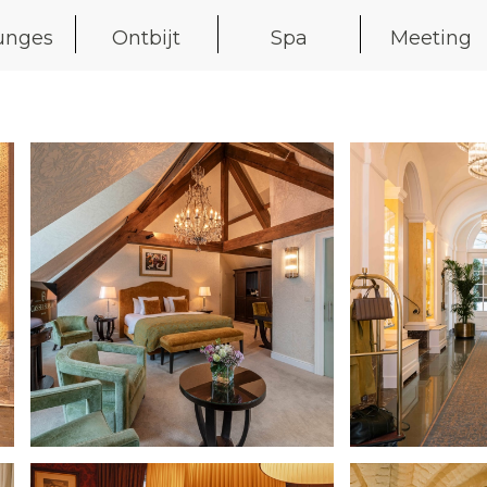
unges
Ontbijt
Spa
Meeting