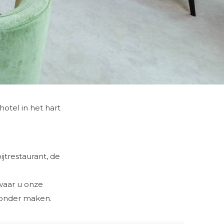
otel in het hart
jtrestaurant, de
 waar u onze
jzonder maken.