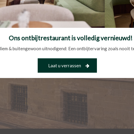
Ons ontbijtrestaurant is volledig vernieuwd!
liem & buitengewoon uitnodigend: Een ontbijtervaring zoals nooit t
Laat u verrassen