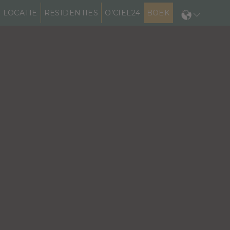
LOCATIE
RESIDENTIES
O’CIEL24
BOEK
N